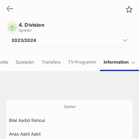
4. Division
Spieler
4. Division
Spieler
2023/2024
elle
Spielplan
Transfers
TV-Programm
Information
Spieler
Bilal Aadid Rahoui
Anas Aakli Aakli