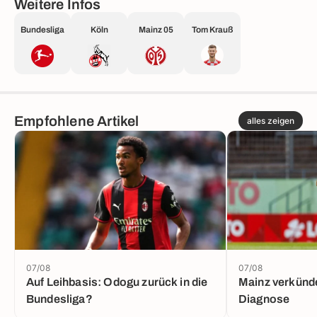
Weitere Infos
Bundesliga
Köln
Mainz 05
Tom Krauß
Empfohlene Artikel
alles zeigen
07/08
07/08
Auf Leihbasis: Odogu zurück in die
Mainz verkünde
Bundesliga?
Diagnose