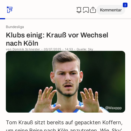
2
Kommentar
Bundesliga
Klubs einig: Krauß vor Wechsel
nach Köln
von
Dominik Schneider
- 03/07/2025 - 14:53
- Quelle: Sky
@Maxppp
Tom Krauß sitzt bereits auf gepackten Koffern,
um seine Reise nach Köln anzutreten. Wie ‚Sky‘