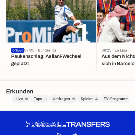
1
07/08 - Bundesliga
08:25 - La Liga
Offiziell
Paukenschlag: Asllani-Wechsel
Aus dem Nichts
geplatzt
sich in Barcel
Erkunden
Live
Tops
Umfragen
Spieler
TV-Programm