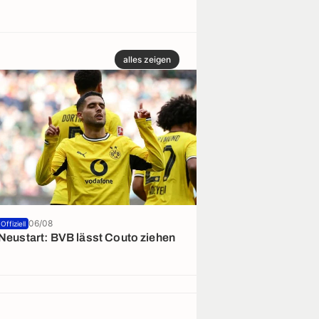
alles zeigen
06/08
06/08
Offiziell
Neustart: BVB lässt Couto ziehen
BVB & Duarte 