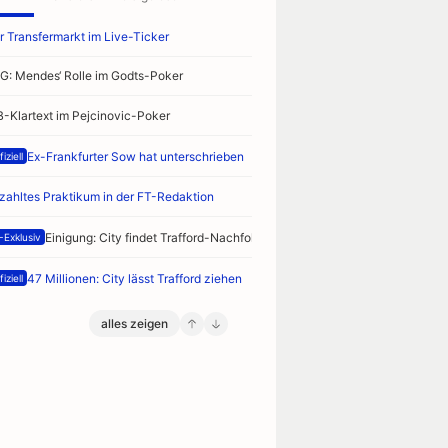
r Transfermarkt im Live-Ticker
G: Mendes‘ Rolle im Godts-Poker
B-Klartext im Pejcinovic-Poker
Ex-Frankfurter Sow hat unterschrieben
iziell
zahltes Praktikum in der FT-Redaktion
Einigung: City findet Trafford-Nachfolger
-Exklusiv
47 Millionen: City lässt Trafford ziehen
iziell
alles zeigen