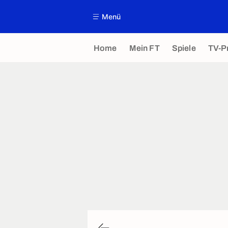
Menü
Home
Mein FT
Spiele
TV-P