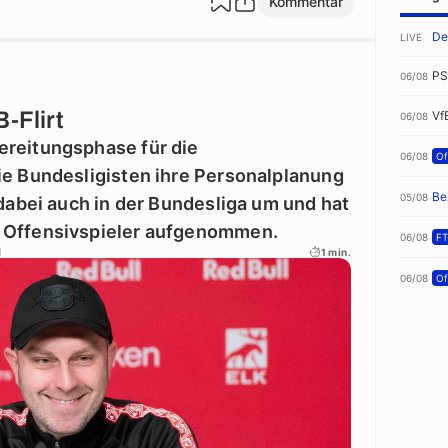
Kommentar
De
LIVE
PS
06/08
-Flirt
Vf
06/08
ereitungsphase für die
06/08
Off
ie Bundesligisten ihre Personalplanung
Be
05/08
 dabei auch in der Bundesliga um und hat
 Offensivspieler aufgenommen.
06/08
FT
d
1 min.
06/08
Off