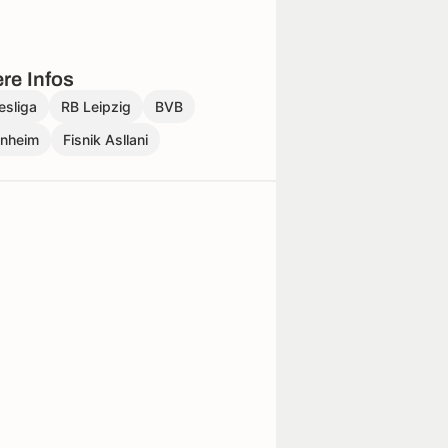
re Infos
esliga
RB Leipzig
BVB
enheim
Fisnik Asllani