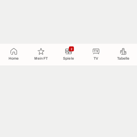
2
Home
Mein FT
Spiele
TV
Tabelle