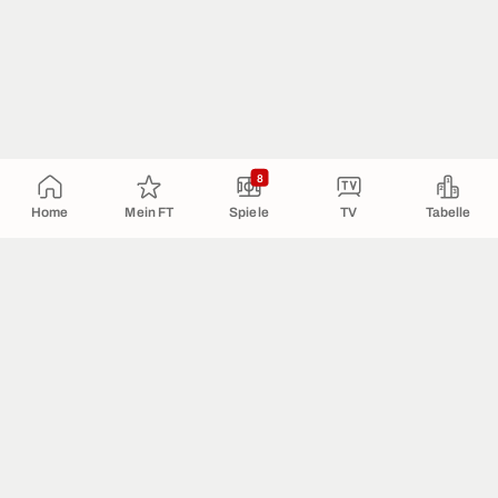
8
Home
Mein FT
Spiele
TV
Tabelle