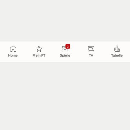
3
Home
Mein FT
Spiele
TV
Tabelle