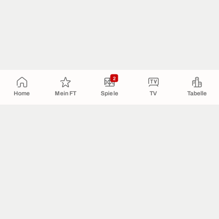
2
Home
Mein FT
Spiele
TV
Tabelle