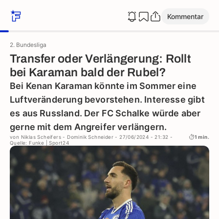
Kommentar
2. Bundesliga
Transfer oder Verlängerung: Rollt
bei Karaman bald der Rubel?
Bei Kenan Karaman könnte im Sommer eine
Luftveränderung bevorstehen. Interesse gibt
es aus Russland. Der FC Schalke würde aber
gerne mit dem Angreifer verlängern.
von
Niklas Scheifers
-
Dominik Schneider
- 27/06/2024 - 21:32
-
1 min.
Quelle: Funke | Sport24