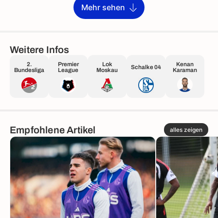
Mehr sehen
Weitere Infos
2.
Premier
Lok
Kenan
Schalke 04
Bundesliga
League
Moskau
Karaman
Empfohlene Artikel
alles zeigen