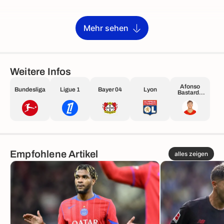
Mehr sehen
Weitere Infos
Afonso
Bundesliga
Ligue 1
Bayer 04
Lyon
Bastardo
Moreira
Empfohlene Artikel
alles zeigen