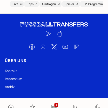
Live
Tops
Umfragen
Spieler
TV-Programm
ÜBER UNS
Kontakt
Impressum
Archiv
@ FussballTransfers.com 2009-2026
Aktualisiert 17:07
1