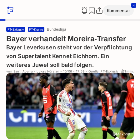
4
Kommentar
Bundesliga
FT-Exklusiv
FT-Kurve
Bayer verhandelt Moreira-Transfer
Bayer Leverkusen steht vor der Verpflichtung
von Supertalent Kennet Eichhorn. Ein
weiteres Juwel soll bald folgen.
von
Santi Aouna
-
Lukas Hörster
- 10/06 - 17:59
- Quelle: FT-Exklusiv
1 min.
@Maxppp