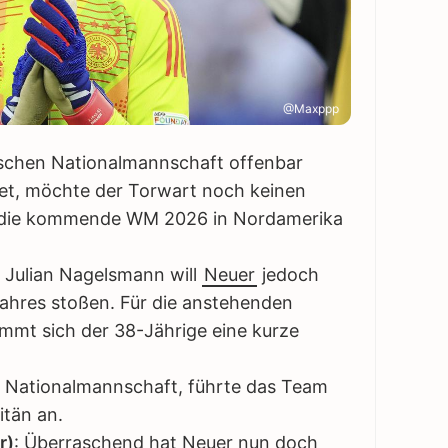
@Maxppp
tschen Nationalmannschaft offenbar
chtet, möchte der Torwart noch keinen
t die kommende WM 2026 in Nordamerika
 Julian Nagelsmann will
Neuer
jedoch
ahres stoßen. Für die anstehenden
mmt sich der 38-Jährige eine kurze
e Nationalmannschaft, führte das Team
itän an.
r)
: Überraschend hat Neuer nun doch