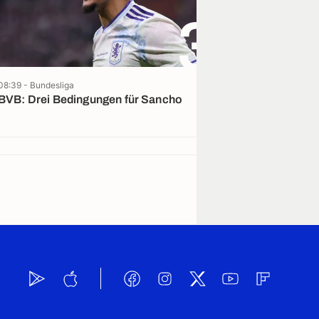
3
08:39 - Bundesliga
14:11 - 
FT-Exklusiv
BVB: Drei Bedingungen für Sancho
Noch mehr CL-