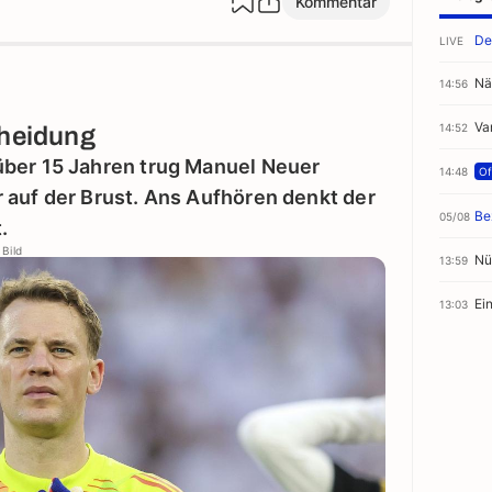
Kommentar
De
LIVE
Nä
14:56
Va
14:52
cheidung
über 15 Jahren trug Manuel Neuer
14:48
Off
 auf der Brust. Ans Aufhören denkt der
Be
05/08
.
 Bild
Nü
13:59
Ei
13:03