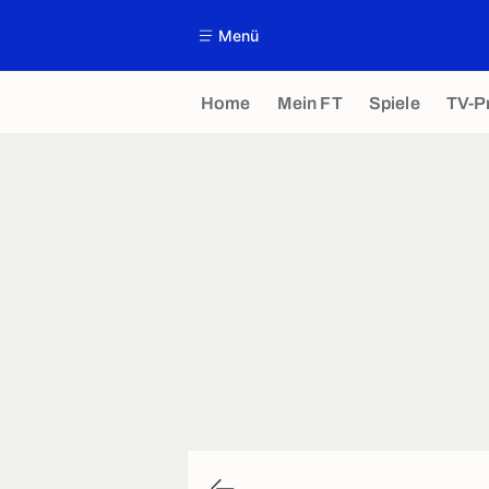
Menü
Home
Mein FT
Spiele
TV-P