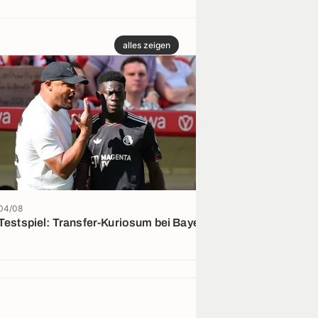
alles zeigen
04/08
03/08
Testspiel: Transfer-Kuriosum bei Bayern
Vier Bundeslig
Abschluss