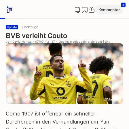
4
Kommentar
Bundesliga
Update
BVB verleiht Couto
von
David Hamza
- 07/07 - 21:17
- Quelle: gianlucadimarzio.com | Sky
@Maxppp
Como 1907 ist offenbar ein schneller
Durchbruch in den Verhandlungen um
Yan