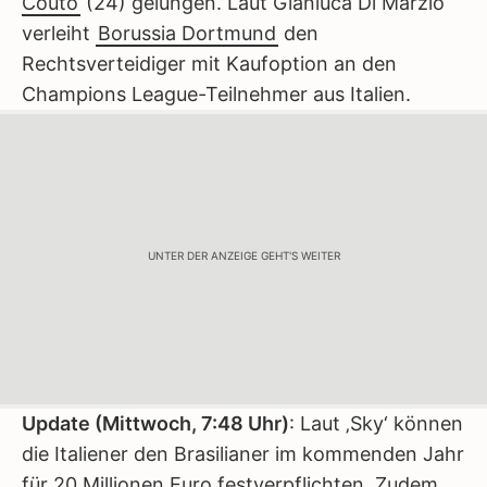
Couto
(24) gelungen. Laut Gianluca Di Marzio
verleiht
Borussia Dortmund
den
Rechtsverteidiger mit Kaufoption an den
Champions League-Teilnehmer aus Italien.
UNTER DER ANZEIGE GEHT'S WEITER
Update (Mittwoch, 7:48 Uhr)
: Laut ‚Sky‘ können
die Italiener den Brasilianer im kommenden Jahr
für 20 Millionen Euro festverpflichten. Zudem