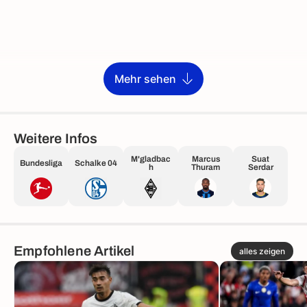
Mehr sehen
Weitere Infos
M'gladbac
Marcus
Suat
Bundesliga
Schalke 04
h
Thuram
Serdar
Empfohlene Artikel
alles zeigen