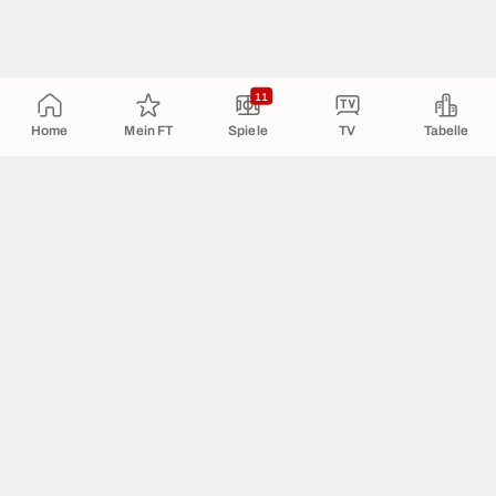
11
Home
Mein FT
Spiele
TV
Tabelle