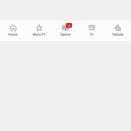
15
Home
Mein FT
Spiele
TV
Tabelle