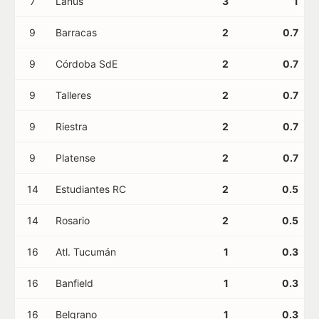
7
Lanús
3
1
9
Barracas
2
0.7
9
Córdoba SdE
2
0.7
9
Talleres
2
0.7
9
Riestra
2
0.7
9
Platense
2
0.7
14
Estudiantes RC
2
0.5
14
Rosario
2
0.5
16
Atl. Tucumán
1
0.3
16
Banfield
1
0.3
16
Belgrano
1
0.3