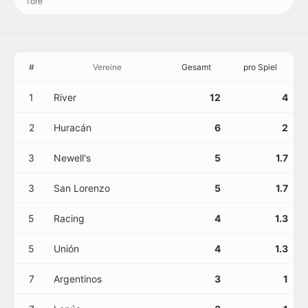
Tore
#
Vereine
Gesamt
pro Spiel
1
River
12
4
2
Huracán
6
2
3
Newell's
5
1.7
3
San Lorenzo
5
1.7
5
Racing
4
1.3
5
Unión
4
1.3
7
Argentinos
3
1