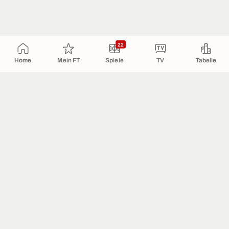
22
Home
Mein FT
Spiele
TV
Tabelle