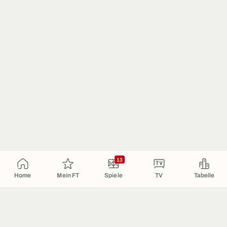
13
Home
Mein FT
Spiele
TV
Tabelle