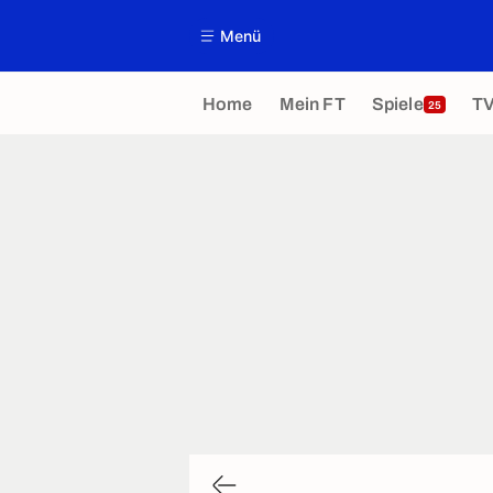
Menü
Home
Mein FT
Spiele
T
25