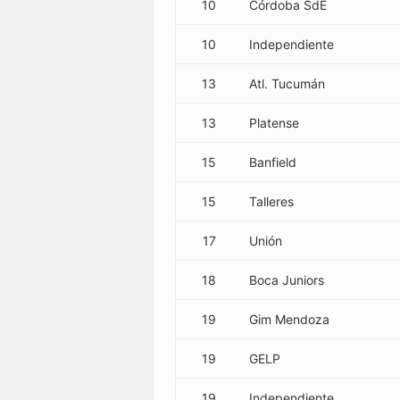
10
Córdoba SdE
10
Independiente
13
Atl. Tucumán
13
Platense
15
Banfield
15
Talleres
17
Unión
18
Boca Juniors
19
Gim Mendoza
19
GELP
19
Independiente