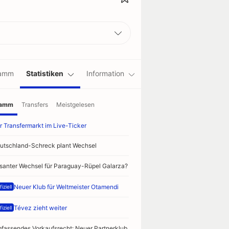
ramm
Statistiken
Information
ramm
Transfers
Meistgelesen
r Transfermarkt im Live-Ticker
utschland-Schreck plant Wechsel
isanter Wechsel für Paraguay-Rüpel Galarza?
Neuer Klub für Weltmeister Otamendi
iziell
Tévez zieht weiter
iziell
fassendes Vorkaufsrecht: Neuer Partnerklub für Chelsea