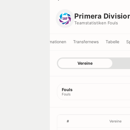
Primera Division
Teamstatistiken Fouls
Primera Divisio
Teamstatistiken Fouls
Informationen
Transfernews
Tabelle
S
Vereine
Teamstatistiken
Vereine
Spielerstatistiken
Spieler
Fouls
Schiedsrichterstatistiken
Schiedsrichter
Fouls
Titel
Scorer
#
Vereine
Rekorde