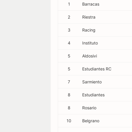
1
Barracas
Stadion
2
Riestra
regeln
3
Racing
4
Instituto
5
Aldosivi
5
Estudiantes RC
7
Sarmiento
8
Estudiantes
8
Rosario
10
Belgrano