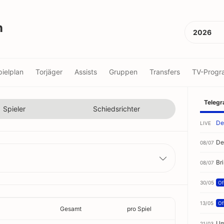
n
2026
pielplan
Torjäger
Assists
Gruppen
Transfers
TV-Prog
Teleg
Spieler
Schiedsrichter
De
LIVE
De
08/07
Br
08/07
30/05
Off
13/05
Off
Gesamt
pro Spiel
Um
21/03