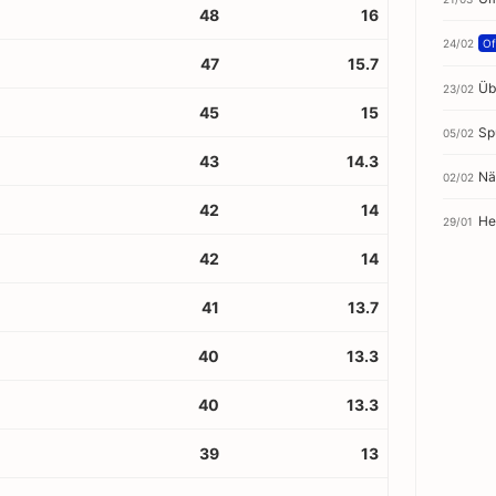
48
16
24/02
Off
47
15.7
Üb
23/02
45
15
Sp
05/02
43
14.3
Nä
02/02
42
14
He
29/01
42
14
41
13.7
40
13.3
40
13.3
39
13