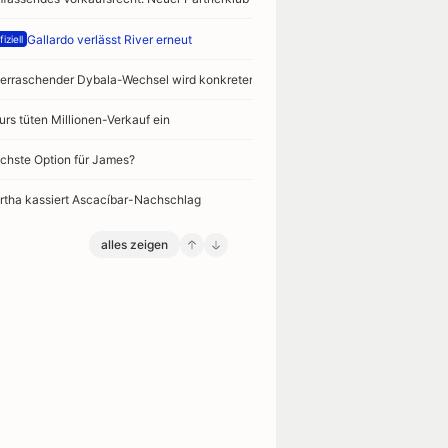
Gallardo verlässt River erneut
iziell
erraschender Dybala-Wechsel wird konkreter
urs tüten Millionen-Verkauf ein
chste Option für James?
rtha kassiert Ascacíbar-Nachschlag
alles zeigen