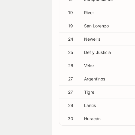
19
River
19
San Lorenzo
24
Newell's
25
Def y Justicia
26
Vélez
27
Argentinos
27
Tigre
29
Lanús
30
Huracán