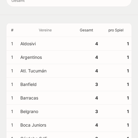
Gesamt
#
Vereine
Gesamt
pro Spiel
1
Aldosivi
4
1
1
Argentinos
4
1
1
Atl. Tucumán
4
1
1
Banfield
3
1
1
Barracas
4
1
1
Belgrano
3
1
1
Boca Juniors
4
1