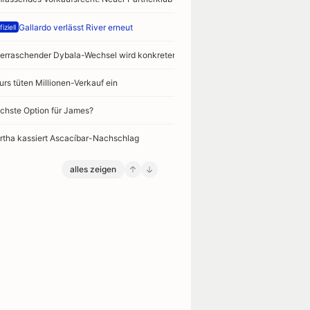
Gallardo verlässt River erneut
iziell
erraschender Dybala-Wechsel wird konkreter
urs tüten Millionen-Verkauf ein
chste Option für James?
rtha kassiert Ascacíbar-Nachschlag
alles zeigen