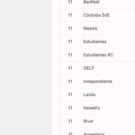
11
Banfield
11
Córdoba SdE
11
Riestra
11
Estudiantes
11
Estudiantes RC
11
GELP
11
Independiente
11
Lanús
11
Newell's
11
River
21
Argentinos