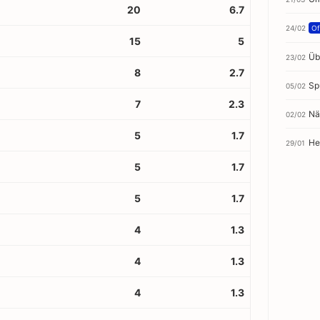
20
6.7
24/02
Off
15
5
Üb
23/02
8
2.7
Sp
05/02
7
2.3
Nä
02/02
5
1.7
He
29/01
5
1.7
5
1.7
4
1.3
4
1.3
4
1.3