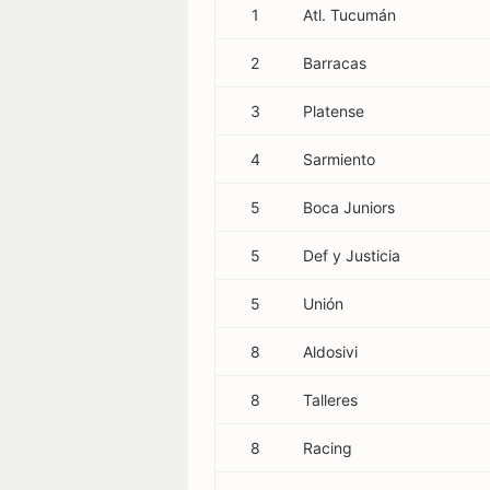
1
Atl. Tucumán
Stadion
2
Barracas
regeln
3
Platense
4
Sarmiento
5
Boca Juniors
5
Def y Justicia
5
Unión
8
Aldosivi
8
Talleres
8
Racing