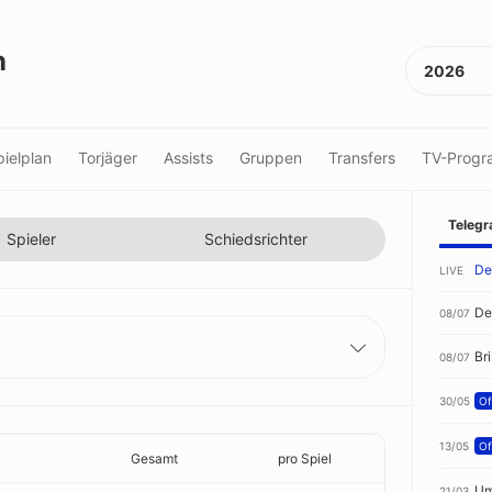
n
2026
pielplan
Torjäger
Assists
Gruppen
Transfers
TV-Prog
Teleg
Spieler
Schiedsrichter
De
LIVE
De
08/07
Br
08/07
30/05
Off
13/05
Off
Gesamt
pro Spiel
Um
21/03