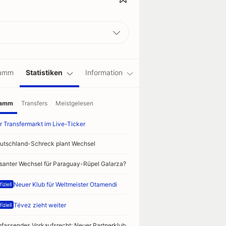
ramm
Statistiken
Information
ramm
Transfers
Meistgelesen
r Transfermarkt im Live-Ticker
utschland-Schreck plant Wechsel
isanter Wechsel für Paraguay-Rüpel Galarza?
Neuer Klub für Weltmeister Otamendi
iziell
Tévez zieht weiter
iziell
fassendes Vorkaufsrecht: Neuer Partnerklub für Chelsea