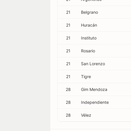
21
Belgrano
21
Huracán
21
Instituto
21
Rosario
21
San Lorenzo
21
Tigre
28
Gim Mendoza
28
Independiente
28
Vélez