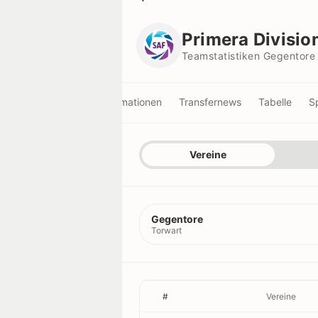
Primera Division
Teamstatistiken Gegentore
Primera Divisio
Teamstatistiken Gegentore
Informationen
Transfernews
Tabelle
S
Vereine
Teamstatistiken
Vereine
Spielerstatistiken
Spieler
Gegentore
Schiedsrichterstatistiken
Schiedsrichter
Torwart
Titel
Scorer
#
Vereine
Rekorde