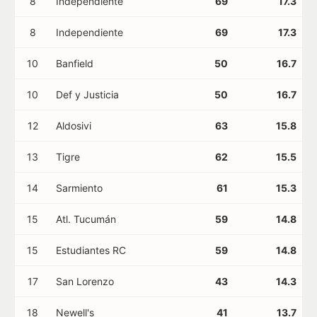
8
Independiente
69
17.3
8
Independiente
69
17.3
10
Banfield
50
16.7
10
Def y Justicia
50
16.7
12
Aldosivi
63
15.8
13
Tigre
62
15.5
14
Sarmiento
61
15.3
15
Atl. Tucumán
59
14.8
15
Estudiantes RC
59
14.8
17
San Lorenzo
43
14.3
18
Newell's
41
13.7