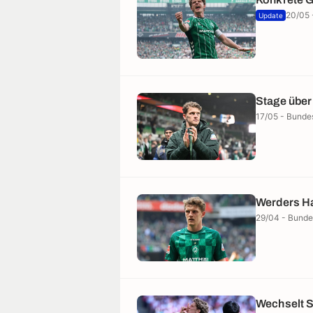
20/05 
Update
Stage über 
17/05 - Bunde
Werders Ha
29/04 - Bunde
Wechselt S