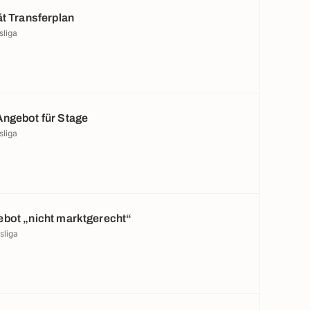
ät Transferplan
sliga
ngebot für Stage
sliga
bot „nicht marktgerecht“
sliga