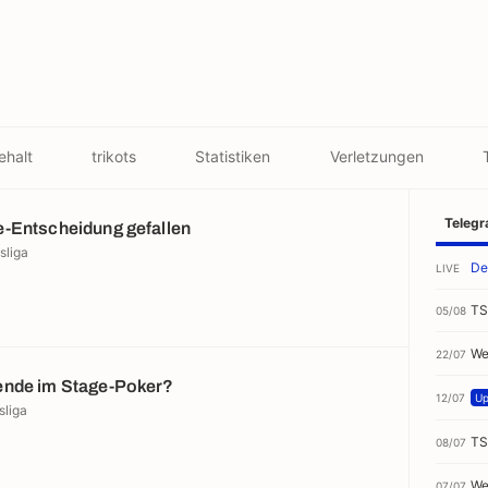
ehalt
trikots
Statistiken
Verletzungen
Teleg
-Entscheidung gefallen
sliga
De
LIVE
TS
05/08
We
22/07
ende im Stage-Poker?
12/07
Up
sliga
TS
08/07
We
07/07