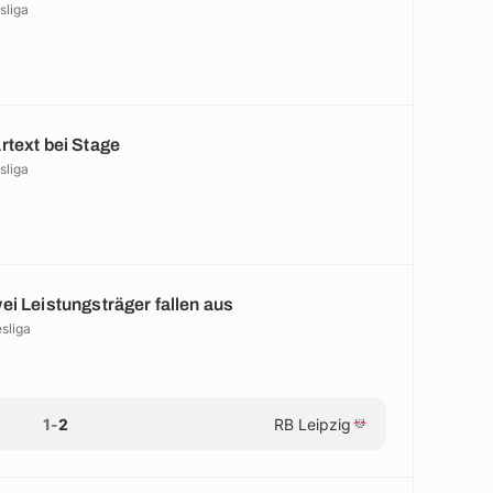
sliga
rtext bei Stage
sliga
ei Leistungsträger fallen aus
sliga
1
-
2
RB Leipzig