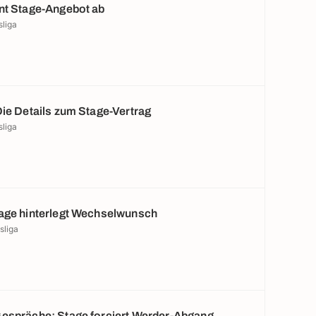
nt Stage-Angebot ab
sliga
Die Details zum Stage-Vertrag
sliga
age hinterlegt Wechselwunsch
sliga
espräche: Stage forciert Werder-Abgang