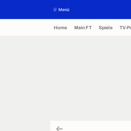
Menü
Home
Mein FT
Spiele
TV-P