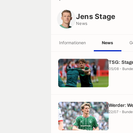
Jens Stage
News
Jens Stage
News
Informationen
News
G
TSG: Stage
05/08 - Bunde
Werder: W
22/07 - Bunde