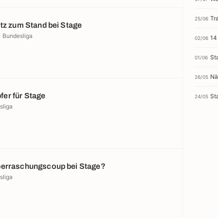
Tr
25/06
itz zum Stand bei Stage
- Bundesliga
14
02/06
St
01/06
Nä
26/05
er für Stage
St
24/05
sliga
berraschungscoup bei Stage?
sliga