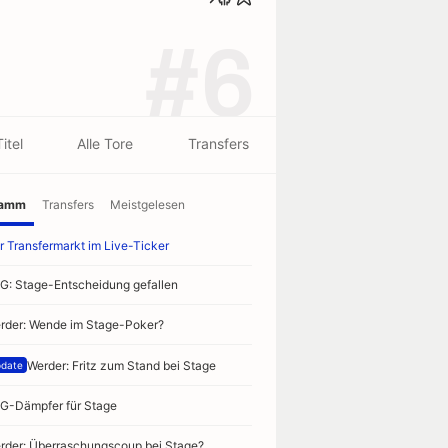
#6
Titel
Alle Tore
Transfers
ramm
Transfers
Meistgelesen
r Transfermarkt im Live-Ticker
G: Stage-Entscheidung gefallen
rder: Wende im Stage-Poker?
Werder: Fritz zum Stand bei Stage
date
G-Dämpfer für Stage
rder: Überraschungscoup bei Stage?