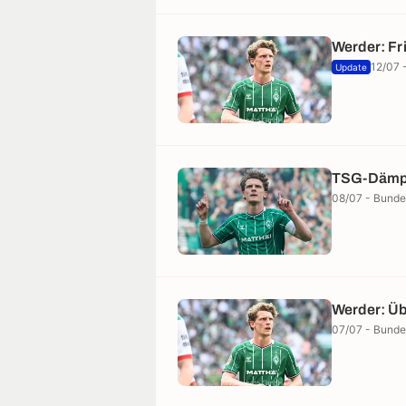
Werder: Fr
12/07 
Update
TSG-Dämpf
08/07 - Bunde
Werder: Ü
07/07 - Bunde