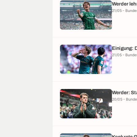
Werder leh
21/05 - Bunde
Einigung: 
21/05 - Bunde
Werder: St
20/05 - Bunde
Konkrete G